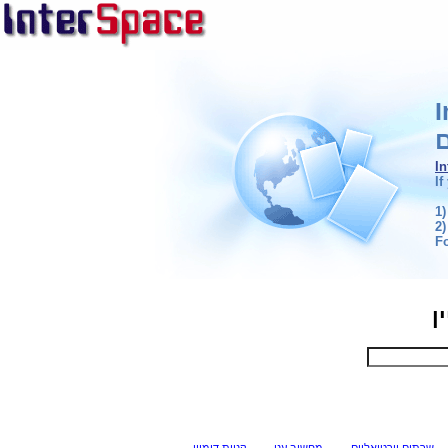
ם
I
If
1)
2)
F
ן